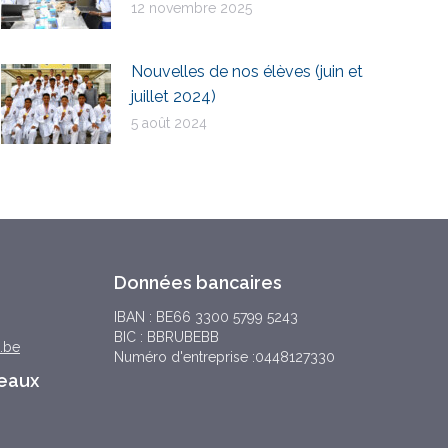
12 novembre 2025
Nouvelles de nos élèves (juin et
juillet 2024)
5 août 2024
Données bancaires
IBAN : BE66 3300 5799 5243
BIC : BBRUBEBB
.be
Numéro d'entreprise :0448127330
seaux