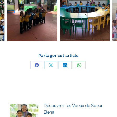
Partager cet article
Partager
Partager
Partager
Partager
sur
sur
sur
sur
Facebook
X
LinkedIn
WhatsApp
Découvrez les Voeux de Soeur
Elena