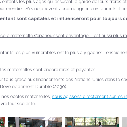
s enfants les plus âgés qui assurent la garde de leurs frères e
mendier. S’ils ne peuvent accompagner leurs parents, il arrive
 enfant sont capitales et influenceront pour toujours 
’école maternelle s’épanouissent davantage. Il est aussi plus 
nfants les plus vulnérables ont le plus à y gagner. L’enseigne
les maternelles sont encore rares et payantes.
ur tous grâce aux financements des Nations-Unies dans le cad
e Développement Durable (2030).
s nos écoles maternelles,
nous agissons directement sur les i
re leur scolarité.