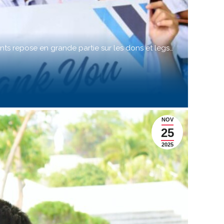
s repose en grande partie sur les dons et legs…
NOV
25
2025