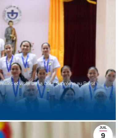
milles et visite de la Cour Suprême au Brésil.
JUIL
9