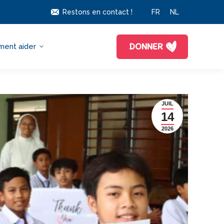
Restons en contact !
FR
NL
DONNER
ent aider
JUIL
14
2026