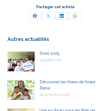
Partager cet article
Partager
Partager
Partager
Partager
sur
sur
sur
sur
Facebook
X
LinkedIn
WhatsApp
Autres actualités
Dons 2025
14 juillet 2026
Découvrez les Voeux de Soeur
Elena
25 novembre 2025
Une e-Library pour les filles de