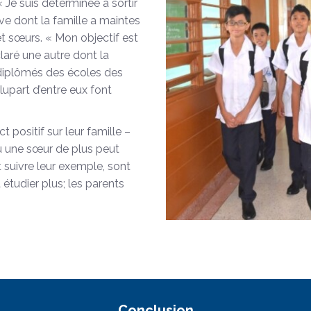
« Je suis déterminée à sortir
ve dont la famille a maintes
s et sœurs. « Mon objectif est
aré une autre dont la
 diplômés des écoles des
upart d’entre eux font
 positif sur leur famille –
ou une sœur de plus peut
t suivre leur exemple, sont
 étudier plus; les parents
Conclusion