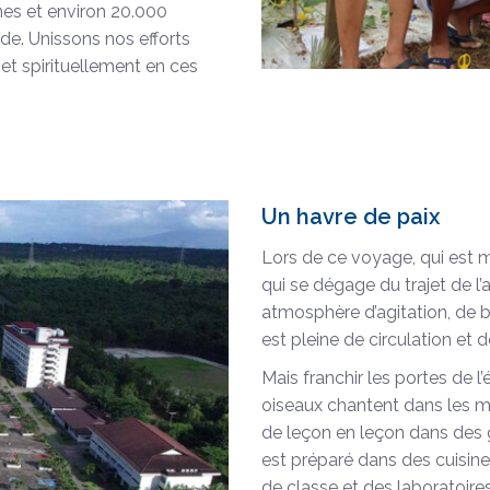
ines et environ 20.000
de. Unissons nos efforts
 et spirituellement en ces
Un havre de paix
Lors de ce voyage, qui est 
qui se dégage du trajet de l’
atmosphère d’agitation, de br
est pleine de circulation et d
Mais franchir les portes de l’
oiseaux chantent dans les ma
de leçon en leçon dans des 
est préparé dans des cuisine
de classe et des laboratoire