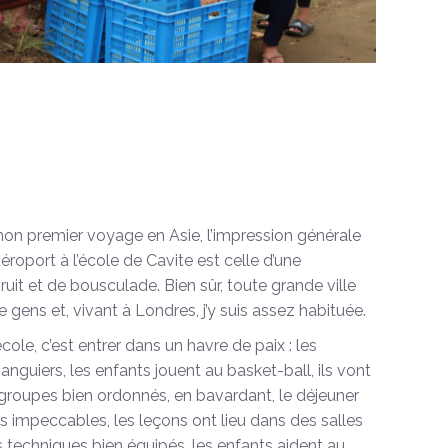
mon premier voyage en Asie, l’impression générale
aéroport à l’école de Cavite est celle d’une
uit et de bousculade. Bien sûr, toute grande ville
e gens et, vivant à Londres, j’y suis assez habituée.
école, c’est entrer dans un havre de paix : les
nguiers, les enfants jouent au basket-ball, ils vont
groupes bien ordonnés, en bavardant, le déjeuner
s impeccables, les leçons ont lieu dans des salles
s techniques bien équipés, les enfants aident au