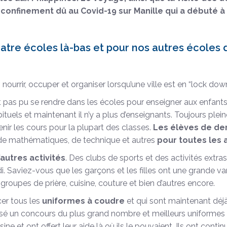
confinement dû au Covid-19 sur Manille qui a débuté à
uatre écoles là-bas et pour nos autres écoles
 nourrir, occuper et organiser lorsqu’une ville est en “lock do
nt pas pu se rendre dans les écoles pour enseigner aux enfants
uels et maintenant il n’y a plus d’enseignants. Toujours plein
nir les cours pour la plupart des classes.
Les élèves de de
e mathématiques, de technique et autres
pour toutes les 
autres activités
. Des clubs de sports et des activités extr
 Saviez-vous que les garçons et les filles ont une grande var
roupes de prière, cuisine, couture et bien d’autres encore.
cer tous les
uniformes à coudre
et qui sont maintenant déjà
nisé un concours du plus grand nombre et meilleurs uniformes
e et ont offert leur aide là où ils le pouvaient. Ils ont contin