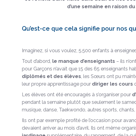
d’une semaine en raison du 
Qu’est-ce que cela signifie pour nos q
Imaginez, si vous voulez, 5.500 enfants à enseigner,
Tout d’abord,
le manque d’enseignants
– ils n’o
pour Garçons n’avait que 15 des 65 enseignants habit
diplômés et des élèves
, les Sœurs ont pu mainte
leur propre apprentissage pour
diriger les cours
d
Les élèves ont été encouragés à s’organiser pour
d’
pendant la semaine plutôt que seulement le samedi.
musique, danse, Taekwondo, autres sports, chants, g
Ils ont par exemple profité de l’occasion pour avan
devaient arriver au mois d’avril. Ils ont même orga
jardinage
supplémentaire, du rangement, de la cuisin