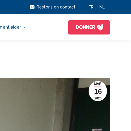
Restons en contact !
FR
NL
DONNER
ent aider
MAR
16
2020