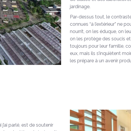
jardinage.
Par-dessus tout, le contraste
connues “à l’extérieur” ne pou
nourrit, on les éduque, on l
on les protège des soucis et 
toujours pour leur famille, c
eux, mais ils s’inquiètent mo
les prépare à un avenir produ
’ai parlé, est de soutenir