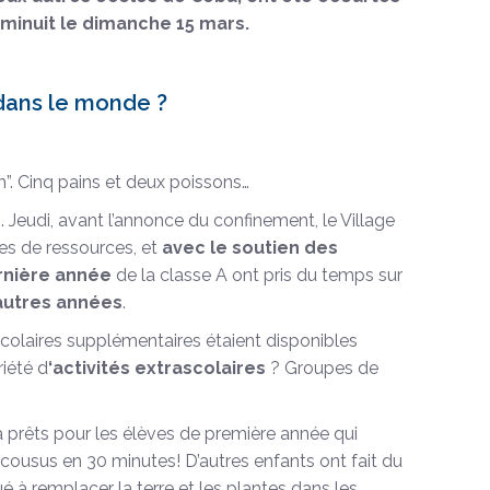
 minuit le dimanche 15 mars.
 dans le monde ?
wn”. Cinq pains et deux poissons…
. Jeudi, avant l’annonce du confinement, le Village
es de ressources, et
avec le soutien des
rnière année
de la classe A ont pris du temps sur
autres années
.
ascolaires supplémentaires étaient disponibles
iété d
‘activités extrascolaires
? Groupes de
 prêts pour les élèves de première année qui
 cousus en 30 minutes! D’autres enfants ont fait du
ué à remplacer la terre et les plantes dans les