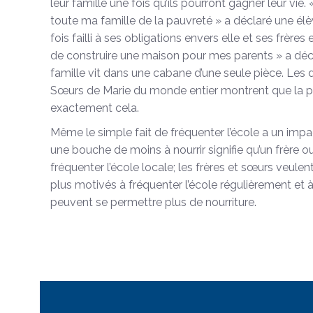
leur famille une fois qu’ils pourront gagner leur vie. 
toute ma famille de la pauvreté » a déclaré une élè
fois failli à ses obligations envers elle et ses frère
de construire une maison pour mes parents » a décl
famille vit dans une cabane d’une seule pièce. Les
Sœurs de Marie du monde entier montrent que la pl
exactement cela.
Même le simple fait de fréquenter l’école a un impact
une bouche de moins à nourrir signifie qu’un frère 
fréquenter l’école locale; les frères et sœurs veulen
plus motivés à fréquenter l’école régulièrement et à
peuvent se permettre plus de nourriture.