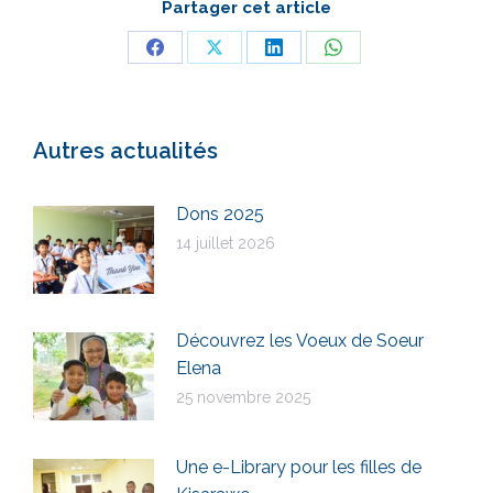
Partager cet article
Partager
Partager
Partager
Partager
sur
sur
sur
sur
Facebook
X
LinkedIn
WhatsApp
Autres actualités
Dons 2025
14 juillet 2026
Découvrez les Voeux de Soeur
Elena
25 novembre 2025
Une e-Library pour les filles de